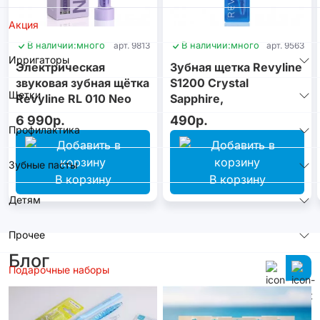
Акция
В наличии:
много
арт. 9813
В наличии:
много
арт. 9563
Ирригаторы
Электрическая
Зубная щетка Revyline
звуковая зубная щётка
S1200 Crystal
Щетки
Revyline RL 010 Neo
Sapphire,
Violet
монопучковая
6 990р.
490р.
Профилактика
Зубные пасты
В корзину
В корзину
Детям
Прочее
Блог
Подарочные наборы