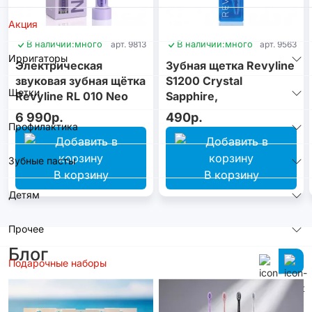
Акция
В наличии:
много
арт. 9813
В наличии:
много
арт. 9563
Ирригаторы
Электрическая
Зубная щетка Revyline
звуковая зубная щётка
S1200 Crystal
Щетки
Revyline RL 010 Neo
Sapphire,
Violet
монопучковая
6 990р.
490р.
Профилактика
Зубные пасты
В корзину
В корзину
Детям
Прочее
Блог
Подарочные наборы