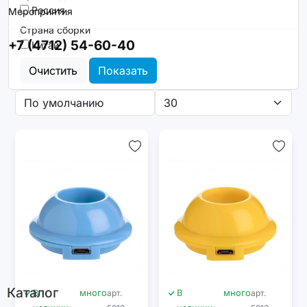
Россия
Мероприятия
Страна сборки
+7 (4712) 54-60-40
Китай
Очистить
Показать
Каталог
В
много
арт.
В
много
арт.