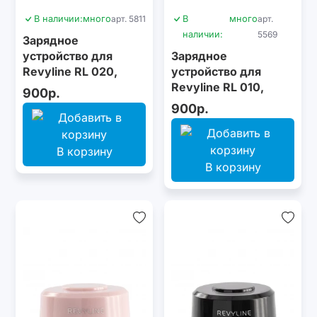
В наличии:
много
арт. 5811
В
много
арт.
наличии:
5569
Зарядное
устройство для
Зарядное
Revyline RL 020,
устройство для
розовое
Revyline RL 010,
900р.
белое
900р.
В корзину
В корзину