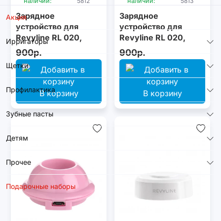
наличии:
5812
наличии:
5813
Зарядное
Зарядное
Акция
устройство для
устройство для
Revyline RL 020,
Revyline RL 020,
Ирригаторы
синее
жёлтое
900р.
900р.
Щетки
Профилактика
В корзину
В корзину
Зубные пасты
Детям
Прочее
Подарочные наборы