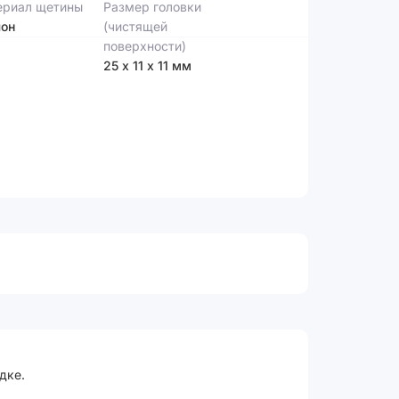
ериал щетины
Размер головки
лон
(чистящей
поверхности)
25 х 11 х 11 мм
дке.