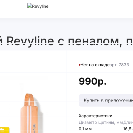
Revyline с пеналом, 
Нет на складе
арт. 7833
990р.
Купить в приложении
Характеристики
Диаметр щетины, мм
Длин
0,1 мм
16,5