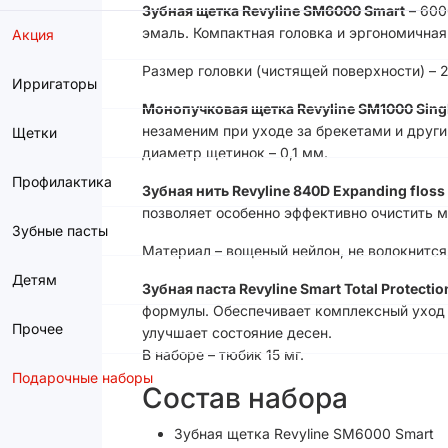
Зубная щетка Revyline SM6000 Smart
– 600
эмаль. Компактная головка и эргономичная
Акция
Размер головки (чистящей поверхности) – 2
Ирригаторы
Монопучковая щетка Revyline SM1000 Sing
незаменим при уходе за брекетами и други
Щетки
диаметр щетинок – 0,1 мм.
Профилактика
Зубная нить Revyline 840D Expanding floss
позволяет особенно эффективно очистить 
Зубные пасты
Материал – вощеный нейлон, не волокнитс
Детям
Зубная паста Revyline Smart Total Protectio
формулы. Обеспечивает комплексный уход з
Прочее
улучшает состояние десен.
В наборе – тюбик 15 мг.
Подарочные наборы
Состав набора
Зубная щетка Revyline SM6000 Smart