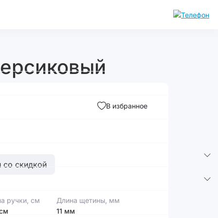
персиковый
В избранное
 со скидкой
а ручки, см
Длина щетины, мм
 см
11 мм