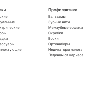
тки
Профилактика
ские
Бальзамы
уальные
Зубные нити
ктрические
Межзубные ершики
оры
Скребки
адки
Воски
ессуары
Ортонаборы
плектующие
Индикаторы налета
Леденцы от кариеса