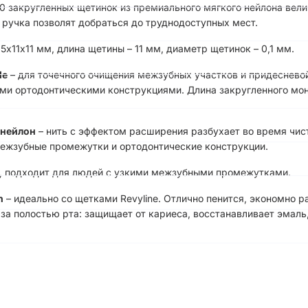
0 закругленных щетинок из премиального мягкого нейлона вел
 ручка позволят добраться до труднодоступных мест.
5х11х11 мм, длина щетины – 11 мм, диаметр щетинок – 0,1 мм.
le
– для точечного очищения межзубных участков и придесневой
ми ортодонтическими конструкциями. Длина закругленного мон
 нейлон
– нить с эффектом расширения разбухает во время чис
межзубные промежутки и ортодонтические конструкции.
я, подходит для людей с узкими межзубными промежутками.
n
– идеально со щетками Revyline. Отлично пенится, экономно р
а полостью рта: защищает от кариеса, восстанавливает эмаль,