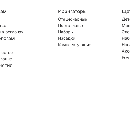
рам
Ирригаторы
Ще
а
Стационарные
Дет
тво
Портативные
Ман
 в регионах
Наборы
Эле
ологам
Насадки
Наб
Комплектующие
Нас
а
Акс
чество
Ком
вание
иятия