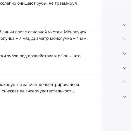
иколепно очищают зубы, не травмируя
 линии после основной чистки. Монопучок
опучка – 7 мм, диаметр монопучка – 4 мм,
тки зубов под воздействием слюны, что
асходуется за счет концентрированной
 снижает ее гиперчувствительность,