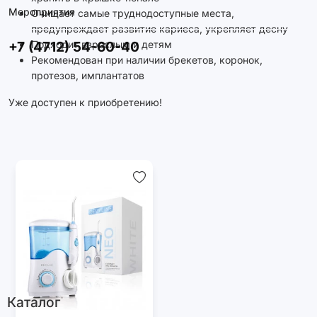
Мероприятия
Очищает самые труднодоступные места,
предупреждает развитие кариеса, укрепляет десну
+7 (4712) 54-60-40
Подходит взрослым и детям
Рекомендован при наличии брекетов, коронок,
протезов, имплантатов
Уже доступен к приобретению!
Каталог