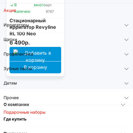
В
много
арт.
Акция
наличии:
9767
Стационарный
Ирригаторы
ирригатор Revyline
RL 100 Neo
Щетки
6 490р.
Профилактика
В корзину
Зубные пасты
Детям
Прочее
О компании
Подарочные наборы
Где купить