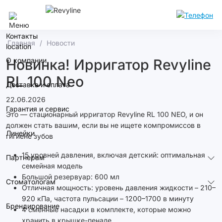
Курск
Контакты
Главная
Новости
О компании
Новинка! Ирригатор Revyline
RL 100 Neo
Доставка и оплата
22.06.2026
Гарантия и сервис
Это — стационарный ирригатор Revyline RL 100 NEO, и он
должен стать вашим, если вы не ищете компромиссов в
Линейки
гигиене зубов
15 уровней давления, включая детский: оптимальная
Партнерам
семейная модель
Большой резервуар: 600 мл
Стоматологам
Отличная мощность: уровень давления жидкости – 210–
920 кПа, частота пульсации – 1200–1700 в минуту
Брендирование
4 сменные насадки в комплекте, которые можно
хранить в крышке-пенале