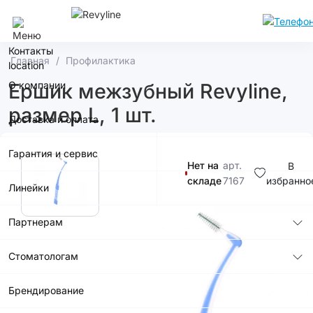
Курск
Контакты
Главная
Профилактика
О компании
Ершик межзубный Revyline,
размер L, 1 шт.
Доставка и оплата
Гарантия и сервис
Нет на
арт.
В
складе
7167
избранно
Линейки
150р.
Партнерам
Стоматологам
Купить в
приложении
Брендирование
со скидкой