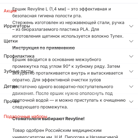
Ершик Revyline L (1,4 мм) – это эффективная и
Акция
безопасная гигиена полости рта.
Стержень изготовлен из нержавеющей стали, ручка
Ирригаторы
– из биоразлагаемого пластика PLA. Для
изготовления щетинок используется волокно Tynex.
Щетки
Инструкция по применению
Профилактика
Ершик вводится в основание межзубного
промежутка под углом 90° к зубному ряду. Затем
Зубные пасты
аккуратно проталкивается внутрь и вытаскивается
обратно. Для эффективной очистки зубов
Детям
достаточно одного возвратно-поступательного
движения. После ершик нужно ополоснуть под
проточной водой — и можно приступать к очищению
Прочее
следующего промежутка.
Подарочные наборы
Стоматологи выбирают Revyline!
Товар одобрен Российским медицинским
университетом им. Н.И. Пирогова и Независимой