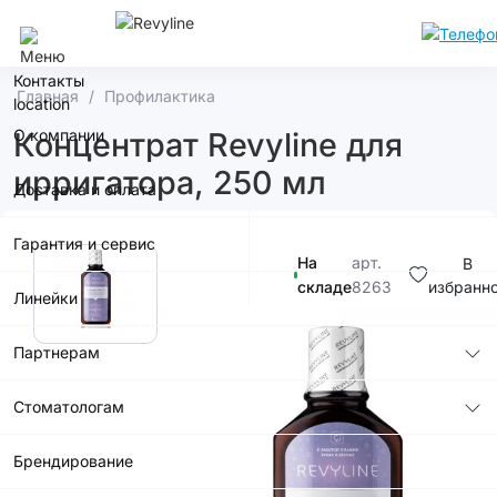
Курск
Контакты
Главная
Профилактика
О компании
Концентрат Revyline для
ирригатора, 250 мл
Доставка и оплата
Гарантия и сервис
На
арт.
В
складе
8263
избранн
Линейки
590р.
Партнерам
Стоматологам
Брендирование
В корзину