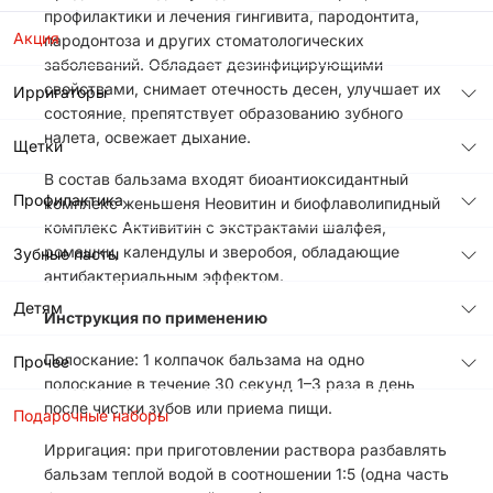
профилактики и лечения гингивита, пародонтита,
Акция
пародонтоза и других стоматологических
заболеваний. Обладает дезинфицирующими
свойствами, снимает отечность десен, улучшает их
Ирригаторы
состояние, препятствует образованию зубного
налета, освежает дыхание.
Щетки
В состав бальзама входят биоантиоксидантный
Профилактика
комплекс женьшеня Неовитин и биофлаволипидный
комплекс Активитин с экстрактами шалфея,
ромашки, календулы и зверобоя, обладающие
Зубные пасты
антибактериальным эффектом.
Детям
Инструкция по применению
Полоскание: 1 колпачок бальзама на одно
Прочее
полоскание в течение 30 секунд 1–3 раза в день
после чистки зубов или приема пищи.
Подарочные наборы
Ирригация: при приготовлении раствора разбавлять
бальзам теплой водой в соотношении 1∶5 (одна часть