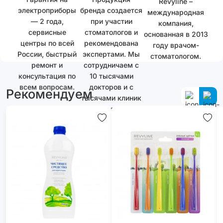
Revyline –
электроприборы
бренда создается
международная
— 2 года,
при участии
компания,
сервисные
стоматологов и
основанная в 2013
центры по всей
рекомендована
году врачом-
России, быстрый
экспертами. Мы
стоматологом.
ремонт и
сотрудничаем с
консультация по
10 тысячами
всем вопросам.
докторов и с
Рекомендуем
тысячами клиник
как в России, так
и за ее
пределами.