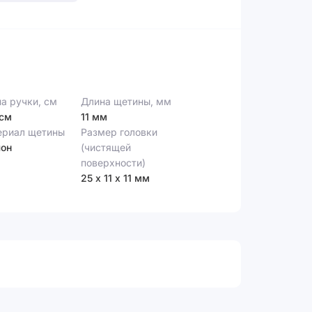
а ручки, см
Длина щетины, мм
 см
11 мм
ериал щетины
Размер головки
лон
(чистящей
поверхности)
25 х 11 х 11 мм