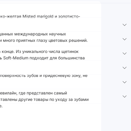
о-желтая Misted marigold и золотисто-
и данных международных научных
и много приятных глазу цветовых решений.
 конце. Из уникального числа щетинок
ь Soft-Medium подходит для большинства
поверхность зубов и придесневую зону, не
Ревилайн, где представлен самый
тавлены другие товары по уходу за зубами
е.