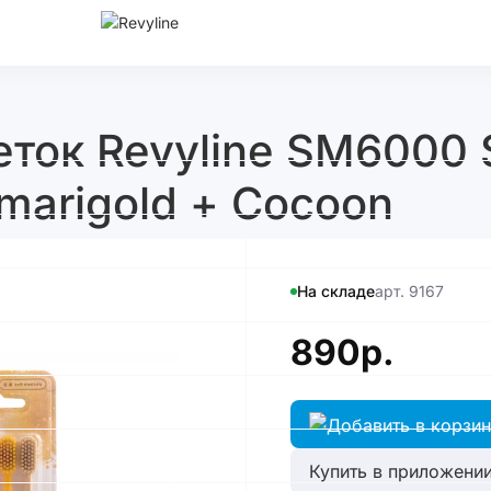
ток Revyline SM6000 S
 marigold + Cocoon
На складе
арт. 9167
890р.
Купить в приложении