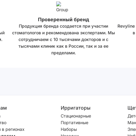
Проверенный бренд
Продукция бренда создается при участии
Revyline
ый
стоматологов и рекомендована экспертами. Мы
в
.
сотрудничаем с 10 тысячами докторов и с
тысячами клиник как в России, так и за ее
пределами.
рам
Ирригаторы
Ще
а
Стационарные
Дет
тво
Портативные
Ман
 в регионах
Наборы
Эле
ологам
Насадки
Наб