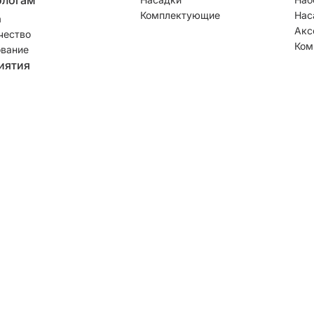
Комплектующие
Нас
а
Акс
чество
Ком
вание
иятия