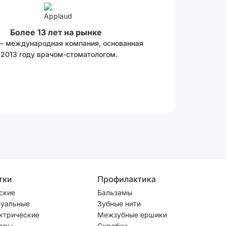
Более 13 лет на рынке
 – международная компания, основанная
 2013 году врачом-стоматологом.
тки
Профилактика
ские
Бальзамы
уальные
Зубные нити
ктрические
Межзубные ершики
оры
Скребки