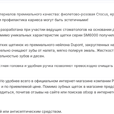
ериалов премиального качества: фиолетово-розовая Crocus, ярк
 и профилактика кариеса могут быть эстетичными!
 разработана при участии ведущих стоматологов на основани
Помимо уникальных характеристик щетки серии SM6000 получил
гких щетинок из премиального нейлона Dupont, закругленных на
ельно очищают зубы от налета, мягко полируя эмаль. Жесткост
ельностью зубов и десен.
ктная головка и удобная ручка позволяют превосходно очищать 
io удобнее всего в официальном интернет-магазине компании 
 и по приемлемой цене. Помимо зубных щеток в магазине предс
диться, почитав отзывы на сайте или поискав обзор в интернет
ой или антисептическим средством.