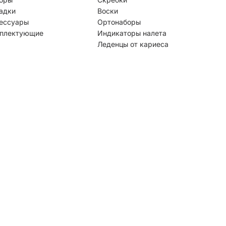
адки
Воски
ессуары
Ортонаборы
плектующие
Индикаторы налета
Леденцы от кариеса